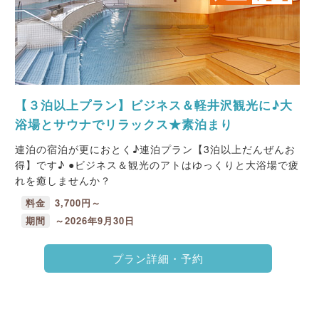
【３泊以上プラン】ビジネス＆軽井沢観光に♪大
浴場とサウナでリラックス★素泊まり
連泊の宿泊が更におとく♪連泊プラン【3泊以上だんぜんお
得】です♪ ●ビジネス＆観光のアトはゆっくりと大浴場で疲
れを癒しませんか？
料金
3,700円～
期間
～2026年9月30日
プラン詳細・予約