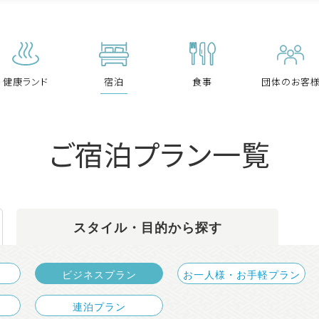
宿泊
食
朝
宿
プラ
ビジネスで
リラックス
事
食
泊
宴
ン
ご利用
ルーム
会
健康ランド
宿泊
食事
団体のお客
ご宿泊プラン一覧
スタイル・目的から探す
スルーム
ン
でご利用
リラクゼーション
団体昼食
観光でご利用
ビジネスプラン
お一人様・お手軽プラン
連泊プラン