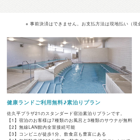
※ 事前決済はできません。お支払方法は現地払い（現金・ク
健康ランドご利用無料♪素泊りプラン
佐久平プラザ21のスタンダード宿泊素泊りプランです。
【1】宿泊のお客様は7種類のお風呂と3種類のサウナが無料
【2】無線LAN館内全室接続可能
【3】コンビニが徒歩1分、飲食店も豊富にある