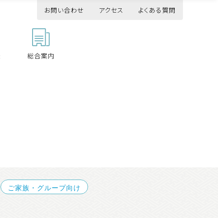
お問い合わせ
アクセス
よくある質問
リラクゼー
お得な会
団体
観光でご
佐久
ション
員制度
昼食
利用
+21
様
総合案内
お得な会員制度
佐久+21
ご家族・グループ向け