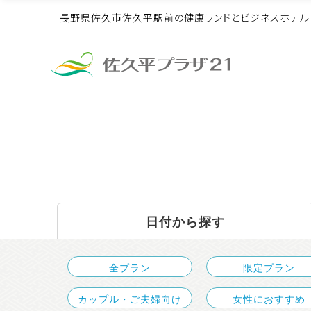
長野県佐久市佐久平駅前の健康ランドとビジネスホテル
会議室・
過ごし
お風
宴会場
方
呂
健康ランド TOP
総合案内 TOP
宿泊 TOP
食事 TOP
団体 TOP
日付から探す
お風呂
宿泊
食事
会議室・宴会場
過ごし方
リラック
宿泊プラ
朝食
宴会
ビジネス
全プラン
限定プラン
カップル・ご夫婦向け
女性におすすめ