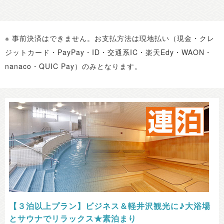
宿泊プラン
館内のご案内
※ 事前決済はできません。お支払方法は現地払い（現金・クレ
ジットカード・PayPay・ID・交通系IC・楽天Edy・WAON・
nanaco・QUIC Pay）のみとなります。
アクセス
よくある質問
お問い合わせ
メディアポリシー
プライバシーポリシー
グループサイトのご紹介
池の平ホテル＆リゾーツに
ついて
宿泊約款
免責事項
【３泊以上プラン】ビジネス＆軽井沢観光に♪大浴場
とサウナでリラックス★素泊まり