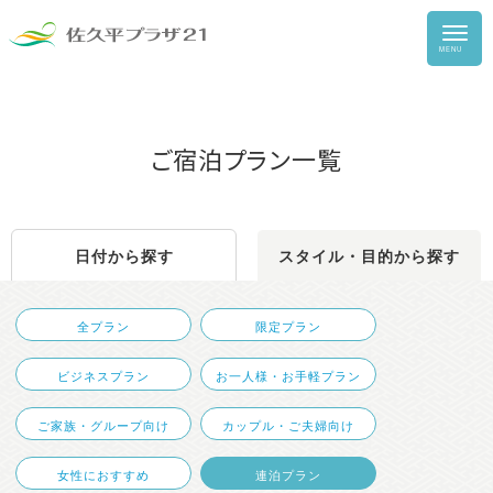
HOME
ご宿泊プラン一覧
健康ランド
宿泊
日付から探す
スタイル・目的から探す
食事
団体のお客様
全プラン
限定プラン
ビジネスプラン
お一人様・お手軽プラン
総合案内
ご家族・グループ向け
カップル・ご夫婦向け
女性におすすめ
連泊プラン