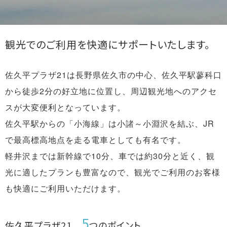
宿泊プラン
館内のご案内
観光でのご利用を快適にサポートいたします。
アクセス
佐久平プラザ21は長野県佐久市の中心、佐久平駅蓼科口
から徒歩2分の好立地に位置し、周辺観光地へのアクセ
よくある質問
お問い合わせ
スが大変便利となっています。
佐久平駅からの「小海線」は小諸～小淵沢を結ぶ、JR
メディアポリシー
プライバシーポリシー
で最高標高地点を走る電車としても有名です。
グループサイトのご紹介
池の平ホテル＆リゾーツに
軽井沢までは新幹線で10分、車では約30分と近く、観
ついて
光に適したプランも豊富なので、観光でご利用のお客様
宿泊約款
免責事項
も快適にご利用いただけます。
5
佐久平プラザ21
つのポイント