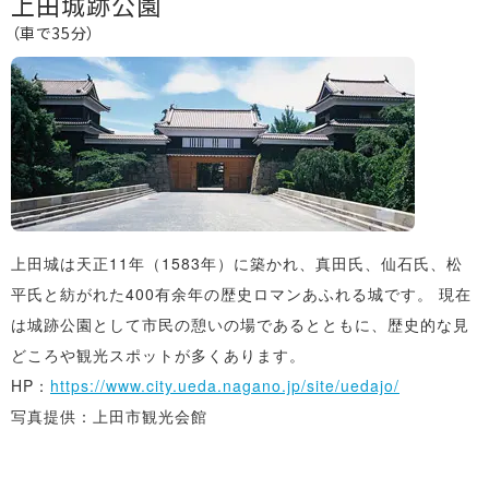
上田城跡公園
（車で35分）
上田城は天正11年（1583年）に築かれ、真田氏、仙石氏、松
平氏と紡がれた400有余年の歴史ロマンあふれる城です。 現在
は城跡公園として市民の憩いの場であるとともに、歴史的な見
どころや観光スポットが多くあります。
HP：
https://www.city.ueda.nagano.jp/site/uedajo/
写真提供：上田市観光会館