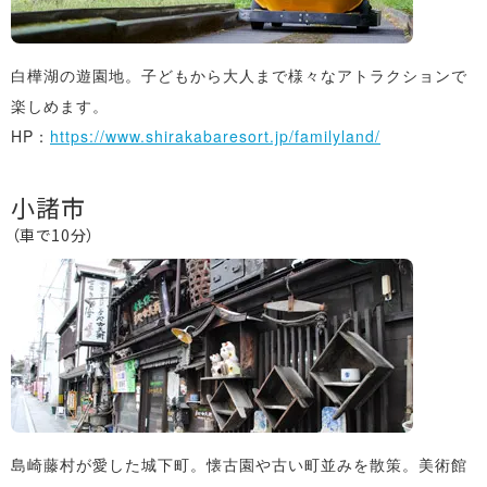
白樺湖の遊園地。子どもから大人まで様々なアトラクションで
楽しめます。
HP：
https://www.shirakabaresort.jp/familyland/
小諸市
（車で10分）
島崎藤村が愛した城下町。懐古園や古い町並みを散策。美術館