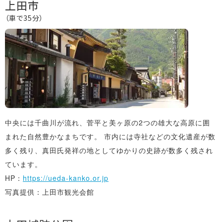
上田市
（車で35分）
中央には千曲川が流れ、菅平と美ヶ原の2つの雄大な高原に囲
まれた自然豊かなまちです。 市内には寺社などの文化遺産が数
多く残り、真田氏発祥の地としてゆかりの史跡が数多く残され
ています。
HP：
https://ueda-kanko.or.jp
写真提供：上田市観光会館